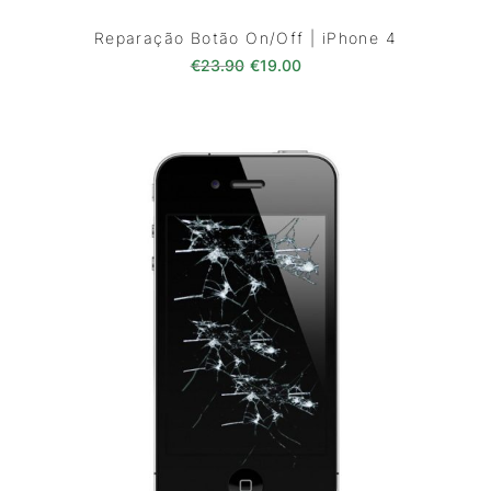
Reparação Botão On/Off | iPhone 4
O preço original era: €23.90.
O preço atual é: €19.00
€
23.90
€
19.00