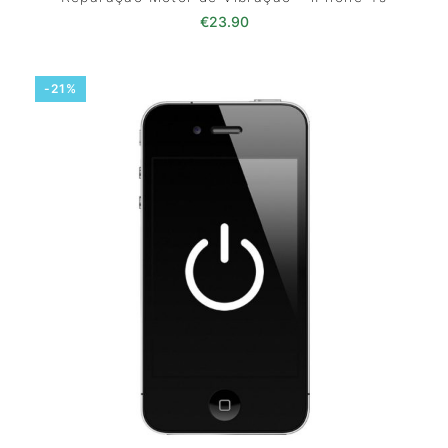
€
23.90
-21%