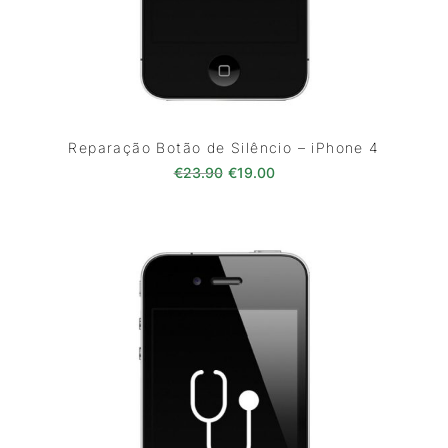
Reparação Botão de Silêncio – iPhone 4
O preço original era: €23.90.
O preço atual é: €19.00
€
23.90
€
19.00