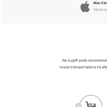
Mac Cert
Técnicos
Na iLoja® pode encomenda
nossa transportadora irá até