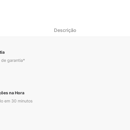
Descrição
tia
 de garantia*
ções na Hora
o em 30 minutos