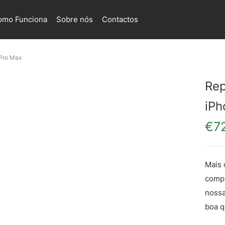
omo Funciona
Sobre nós
Contactos
 Pro Max
Rep
iPh
€
7
Mais 
compa
nossa
boa q