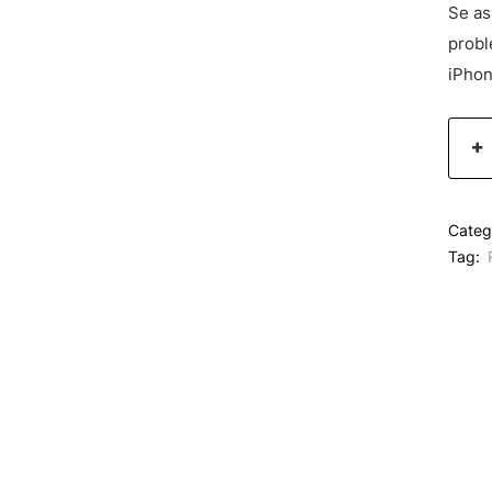
Se as
probl
iPhon
Categ
Tag: