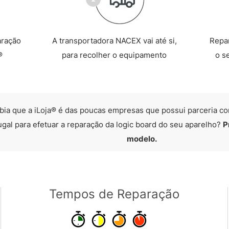
aração
A transportadora NACEX vai até si,
Repa
®
para recolher o equipamento
o s
bia que a iLoja® é das poucas empresas que possui parceria co
ugal para efetuar a reparação da logic board do seu aparelho?
P
modelo.
Tempos de Reparação