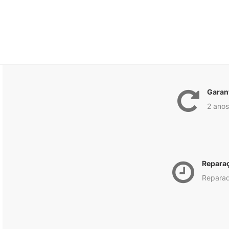
Garan
2 anos
Repara
Reparad