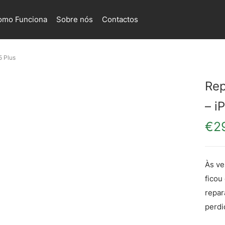
omo Funciona
Sobre nós
Contactos
5 Plus
Rep
– i
€
2
Às ve
ficou
repar
perdi