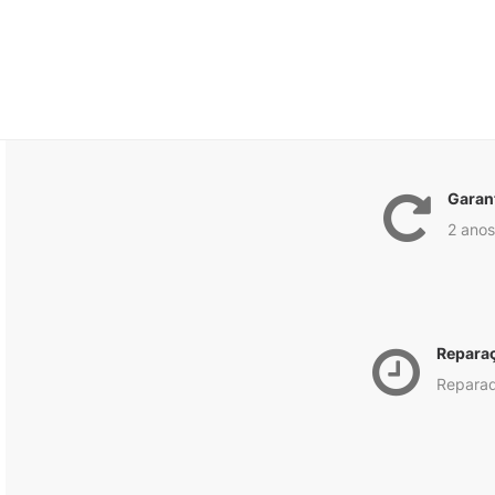
Garan
2 anos
Repara
Reparad