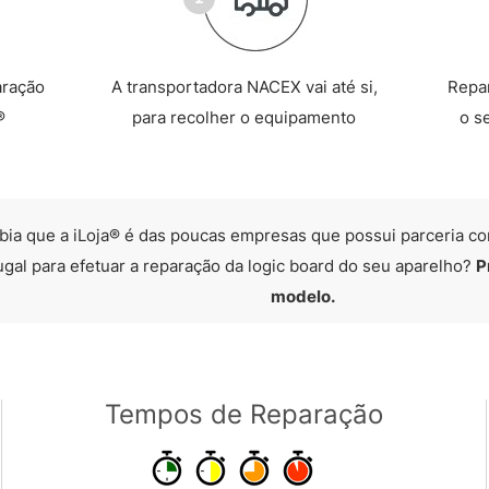
aração
A transportadora NACEX vai até si,
Repa
®
para recolher o equipamento
o s
bia que a iLoja® é das poucas empresas que possui parceria co
ugal para efetuar a reparação da logic board do seu aparelho?
P
modelo.
Tempos de Reparação