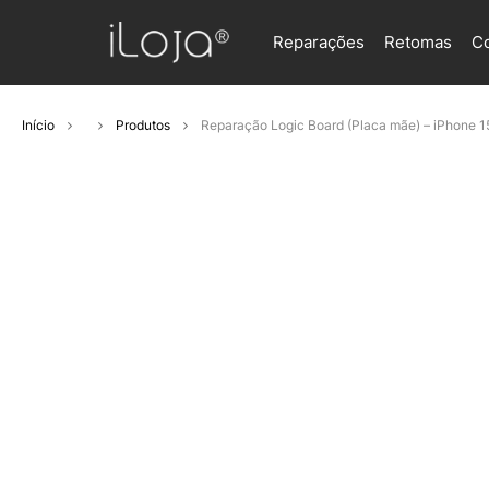
Reparações
Retomas
C
Início
Produtos
Reparação Logic Board (Placa mãe) – iPhone 1