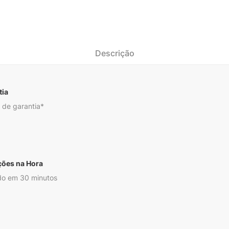
Descrição
tia
 de garantia*
ções na Hora
o em 30 minutos