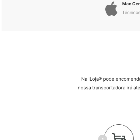
Mac Cert
Técnicos
Na iLoja® pode encomenda
nossa transportadora irá até