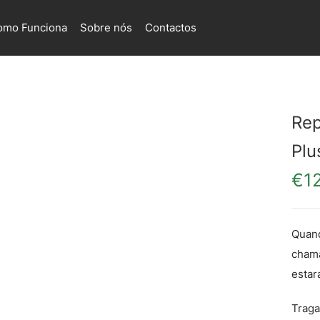
omo Funciona
Sobre nós
Contactos
Rep
Plu
€
1
Quand
chama
estar
Traga