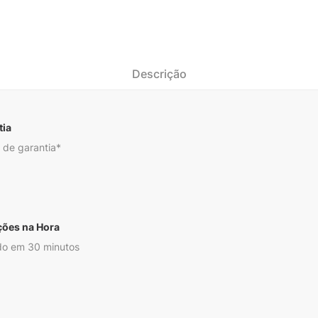
Descrição
tia
 de garantia*
ções na Hora
o em 30 minutos