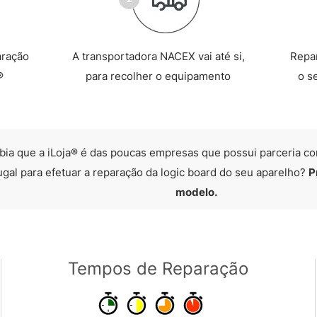
aração
A transportadora NACEX vai até si,
Repa
®
para recolher o equipamento
o s
bia que a iLoja® é das poucas empresas que possui parceria co
ugal para efetuar a reparação da logic board do seu aparelho?
P
modelo.
Tempos de Reparação