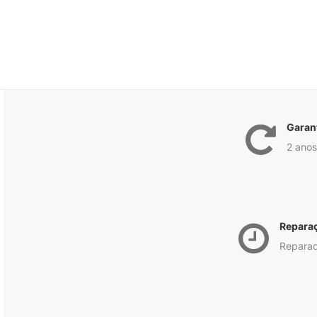
Garan
2 anos
Repara
Reparad