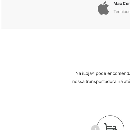
Mac Cert
Técnicos
Na iLoja® pode encomenda
nossa transportadora irá até