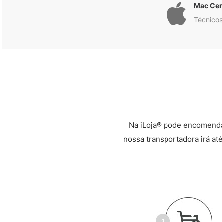
Mac Cert
Técnicos
Na iLoja® pode encomenda
nossa transportadora irá até