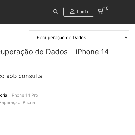
0
Login
uperação de Dados – iPhone 14
ço sob consulta
oria:
IPhone 14 Pro
Reparação IPhone