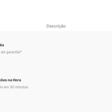
Descrição
tia
 de garantia*
ções na Hora
o em 30 minutos