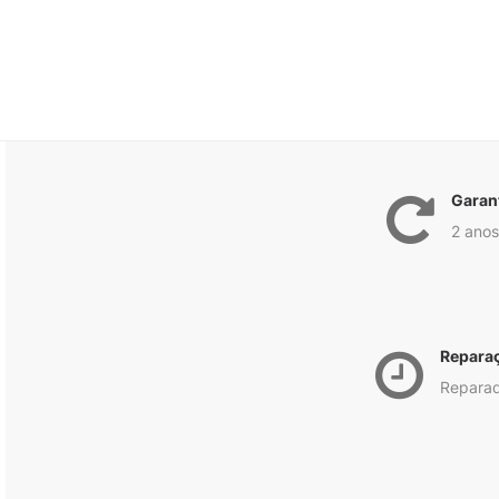
Garan
2 anos
Repara
Reparad