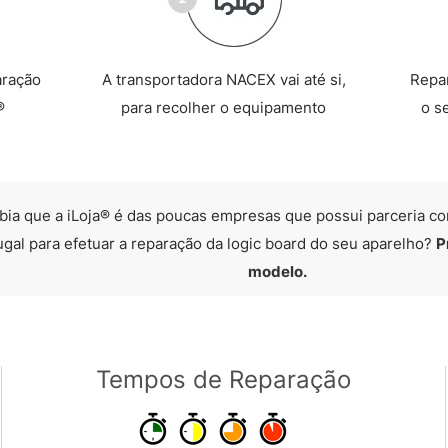
aração
A transportadora NACEX vai até si,
Repa
®
para recolher o equipamento
o s
bia que a iLoja® é das poucas empresas que possui parceria co
ugal para efetuar a reparação da logic board do seu aparelho?
P
modelo.
Tempos de Reparação