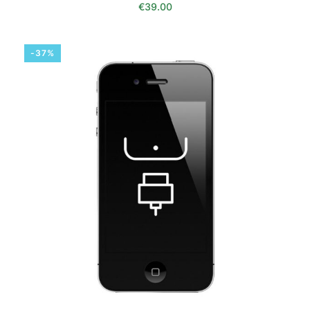
€
39.00
-37%