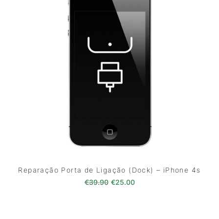
Reparação Porta de Ligação (Dock) – iPhone 4s
O preço original era: €39.90.
O preço atual é: €25.0
€
39.90
€
25.00