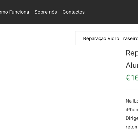
omo Funciona
Sobre nós
Contactos
Rep
Alu
€
1
Na iL
iPhon
Dirig
retom