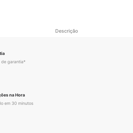
Descrição
tia
 de garantia*
ções na Hora
o em 30 minutos