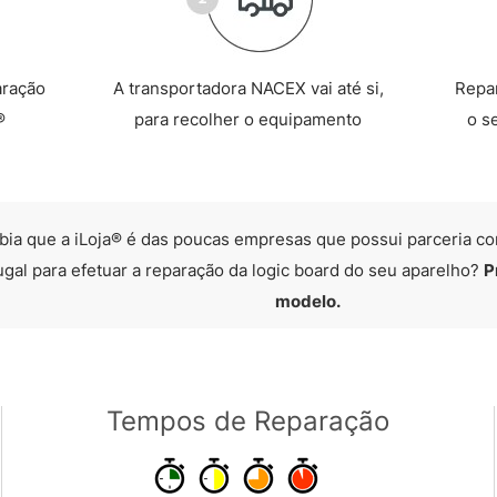
aração
A transportadora NACEX vai até si,
Repa
®
para recolher o equipamento
o s
bia que a iLoja® é das poucas empresas que possui parceria co
ugal para efetuar a reparação da logic board do seu aparelho?
P
modelo.
Tempos de Reparação