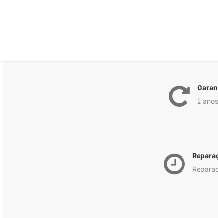
Garan
2 anos
Repara
Reparad