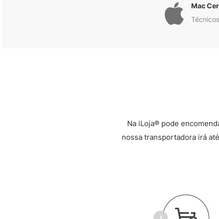
Mac Cert
Técnicos
Na iLoja® pode encomenda
nossa transportadora irá até