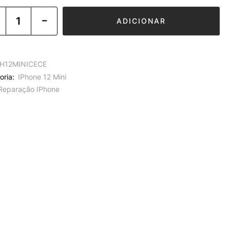
ADICIONAR
H12MINICECE
oria:
IPhone 12 Mini
Reparação IPhone