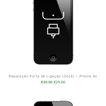
Reparação Porta de Ligação (Dock) – iPhone 4s
O preço original era: €39.90.
O preço atual é: €25.0
€
39.90
€
25.00