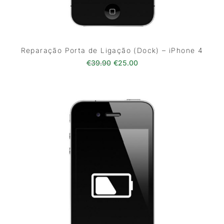
Reparação Porta de Ligação (Dock) – iPhone 4
O preço original era: €39.90.
O preço atual é: €25.0
€
39.90
€
25.00