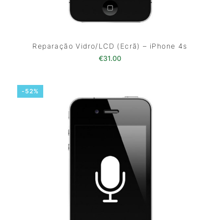
Reparação Vidro/LCD (Ecrã) – iPhone 4s
€
31.00
-52%