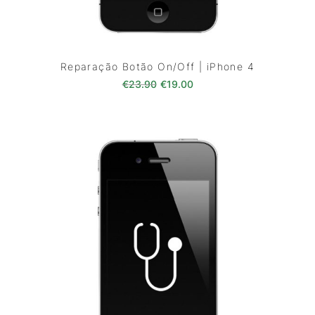
Reparação Botão On/Off | iPhone 4
O preço original era: €23.90.
O preço atual é: €19.00
€
23.90
€
19.00