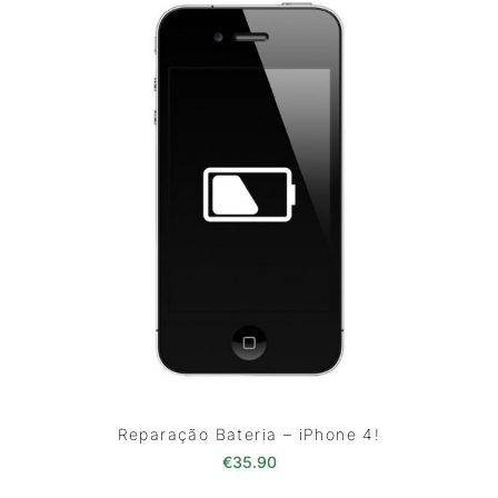
Reparação Bateria – iPhone 4!
€
35.90