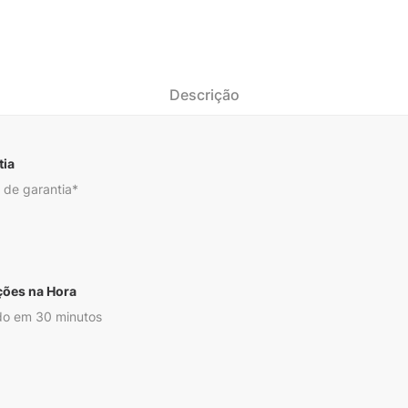
Descrição
tia
 de garantia*
ções na Hora
o em 30 minutos