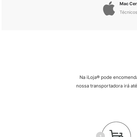
Mac Cert
Técnicos
Na iLoja® pode encomenda
nossa transportadora irá até