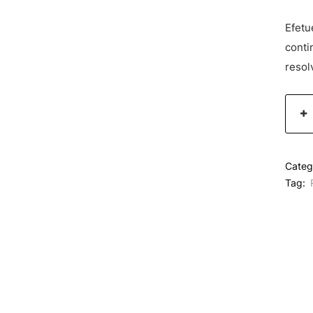
Efetu
conti
resol
Categ
Tag: