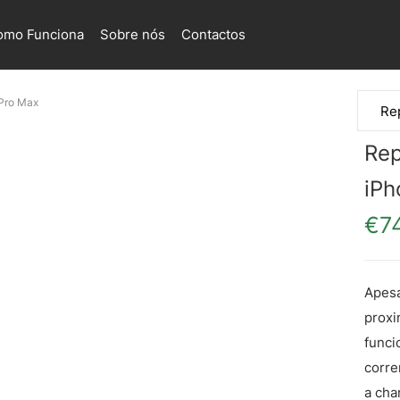
omo Funciona
Sobre nós
Contactos
 Pro Max
Rep
iPh
€
7
Apesa
proxi
funci
corre
a cha