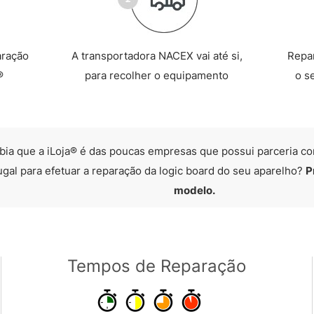
aração
A transportadora NACEX vai até si,
Repa
®
para recolher o equipamento
o s
bia que a iLoja® é das poucas empresas que possui parceria co
ugal para efetuar a reparação da logic board do seu aparelho?
P
modelo.
Tempos de Reparação