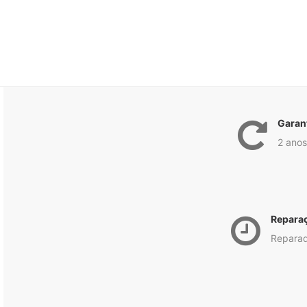
Garan
2 anos
Repara
Reparad