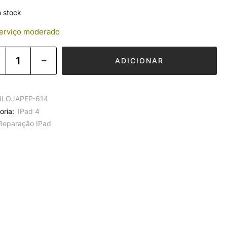
 stock
rviço moderado
ADICIONAR
ILOJAPEP-614
oria:
IPad 4
Reparação IPad