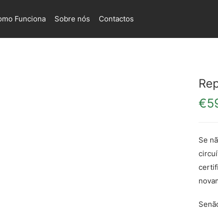
omo Funciona
Sobre nós
Contactos
Rep
€
5
Se nã
circu
certi
nova
Senão