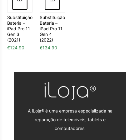
Substituição
Substituição
Bateria –
Bateria –
iPad Pro 11
iPad Pro 11
Gen 3
Gen 4
(2021)
(2022)
€
124.90
€
134.90
A iLoja® é uma empresa especializada na
reparação de telemóveis, tablets e
computadores.