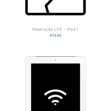
Reparação LCD – iPad 1
€
74.90