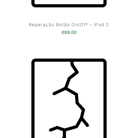
Reparação Botão On/Off – iPad 2
€
69.00