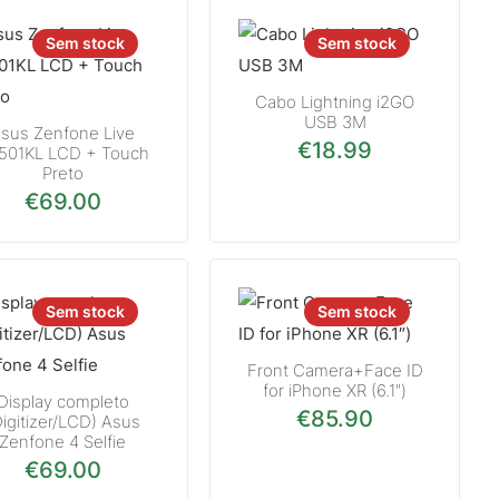
Sem stock
Sem stock
Cabo Lightning i2GO
USB 3M
sus Zenfone Live
€
18.99
501KL LCD + Touch
Preto
€
69.00
Sem stock
Sem stock
Front Camera+Face ID
for iPhone XR (6.1″)
Display completo
€
85.90
Digitizer/LCD) Asus
Zenfone 4 Selfie
€
69.00