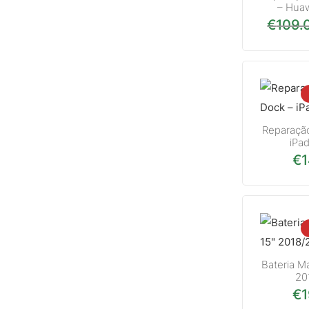
– Hua
€
109.
Reparaçã
iPad
€
Bateria M
20
€