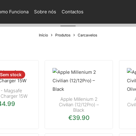
omo Funciona
Sobre nós
Contactos
Carcavelos
Início
Produtos
Carcavelos
Sem stock
 - Magsafe
s Charger 15W
Apple Millenium 2
44.99
Civilian (12/12Pro) –
Civi
Black
€
39.90