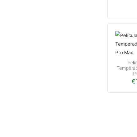
Pelí
Temperad
P
€