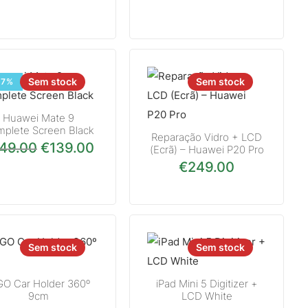
Sem stock
Sem stock
-7%
Huawei Mate 9
plete Screen Black
Reparação Vidro + LCD
49.00
€
139.00
O preço original era: €149.00.
O preço atual é: €139.00.
(Ecrã) – Huawei P20 Pro
€
249.00
Sem stock
Sem stock
GO Car Holder 360º
iPad Mini 5 Digitizer +
9cm
LCD White