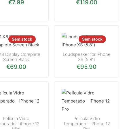
€
7.99
€
119.00
Sem stock
Sem stock
K8 Display Complete
Loudspeaker for iPhone
Screen Black
XS (5.8″)
€
69.00
€
95.90
Película Vidro
Película Vidro
perado – iPhone 12
Temperado – iPhone 12
Mini
Pro