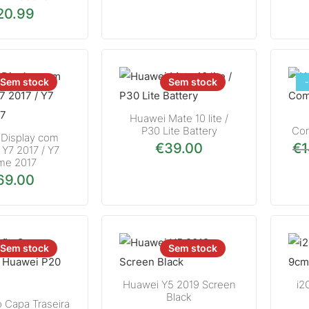
20.99
Sem stock
Sem stock
Huawei Mate 10 lite /
P30 Lite Battery
Com
Display com
€
39.00
€
1
 Y7 2017 / Y7
ime 2017
69.00
Sem stock
Sem stock
Huawei Y5 2019 Screen
i2
Black
 Capa Traseira