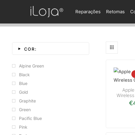
Reparações
Retomas
C
COR:
Alpine Green
Black
Blue
Apple
Gold
Wireles
Graphite
€
Green
Pacific Blue
Pink