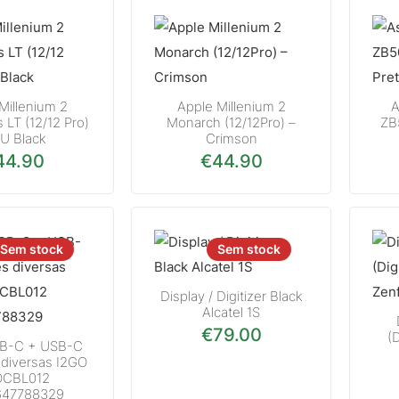
Millenium 2
Apple Millenium 2
A
 LT (12/12 Pro)
Monarch (12/12Pro) –
ZB
PU Black
Crimson
44.90
€
44.90
Sem stock
Sem stock
Display / Digitizer Black
Alcatel 1S
€
79.00
(
B-C + USB-C
 diversas I2GO
OCBL012
647788329