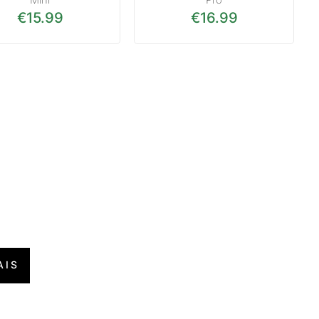
€
15.99
€
16.99
9.00.
: €59.00.
AIS