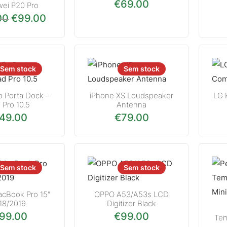
€
69.00
wei P20 Pro
00
€
99.00
O preço original era: €109.00.
O preço atual é: €99.00.
Sem stock
Sem stock
o Porta Dock –
iPhone XS Loudspeaker
LG 
 Pro 10.5
Antenna
149.00
€
79.00
Sem stock
Sem stock
acBook Pro 15"
OPPO A53/A53s LCD
18/2019
Digitizer Black
199.00
€
99.00
Tem