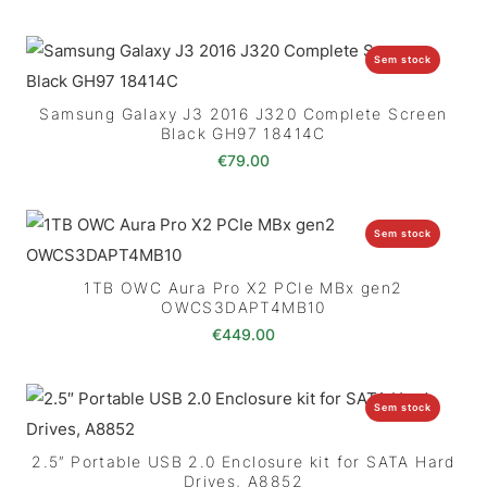
Sem stock
Samsung Galaxy J3 2016 J320 Complete Screen
Black GH97 18414C
€
79.00
Sem stock
1TB OWC Aura Pro X2 PCIe MBx gen2
OWCS3DAPT4MB10
€
449.00
Sem stock
2.5″ Portable USB 2.0 Enclosure kit for SATA Hard
Drives, A8852