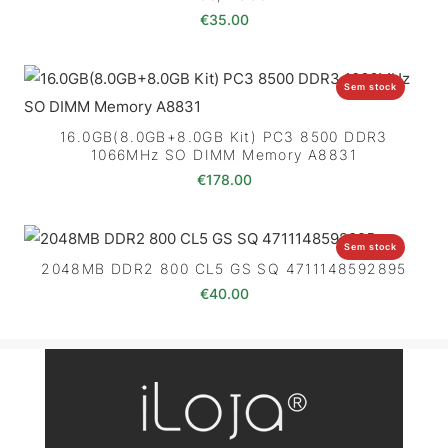
€
35.00
Sem stock
16.0GB(8.0GB+8.0GB Kit) PC3 8500 DDR3
1066MHz SO DIMM Memory A8831
€
178.00
Sem stock
2048MB DDR2 800 CL5 GS SQ 4711148592895
€
40.00