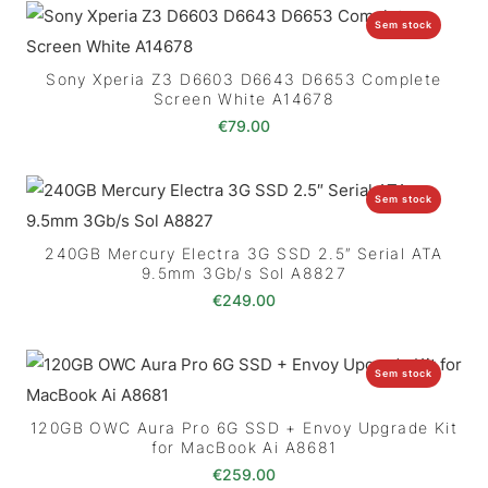
Sem stock
Sony Xperia Z3 D6603 D6643 D6653 Complete
Screen White A14678
€
79.00
Sem stock
240GB Mercury Electra 3G SSD 2.5″ Serial ATA
9.5mm 3Gb/s Sol A8827
€
249.00
Sem stock
120GB OWC Aura Pro 6G SSD + Envoy Upgrade Kit
for MacBook Ai A8681
€
259.00