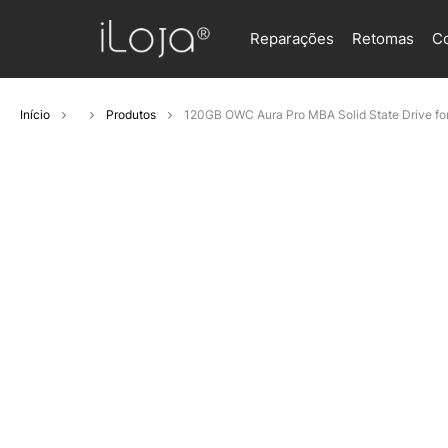
Reparações
Retomas
C
Início
Produtos
120GB OWC Aura Pro MBA Solid State Drive f