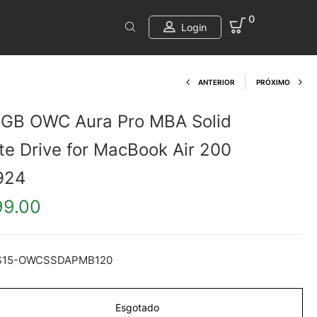
0
Login
Product navi
ANTERIOR
PRÓXIMO
GB OWC Aura Pro MBA Solid
te Drive for MacBook Air 200
924
99.00
S15-OWCSSDAPMB120
Esgotado