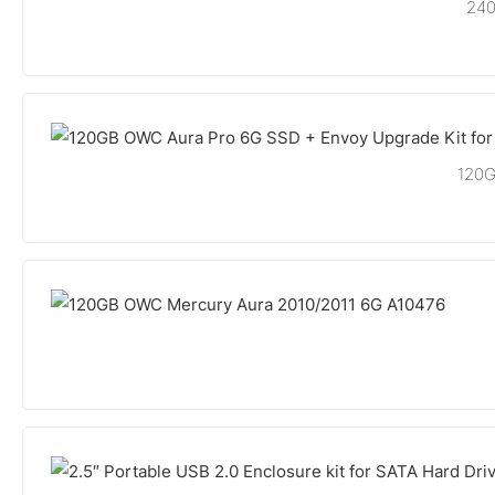
240
120G