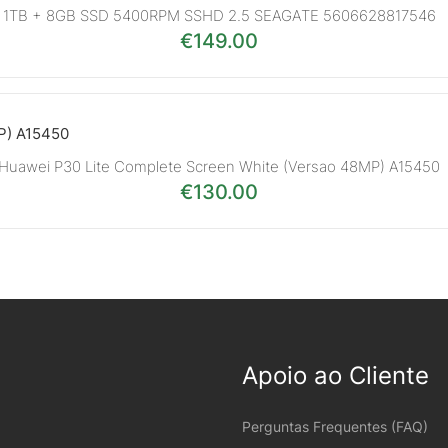
1TB + 8GB SSD 5400RPM SSHD 2.5 SEAGATE 5606628817546
€
149.00
Huawei P30 Lite Complete Screen White (Versao 48MP) A15450
€
130.00
Apoio ao Cliente
Perguntas Frequentes (FAQ)