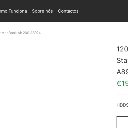
omo Funciona
Sobre nós
Contactos
or MacBook Air 200 A8924
120
Sta
A8
€
1
HDD