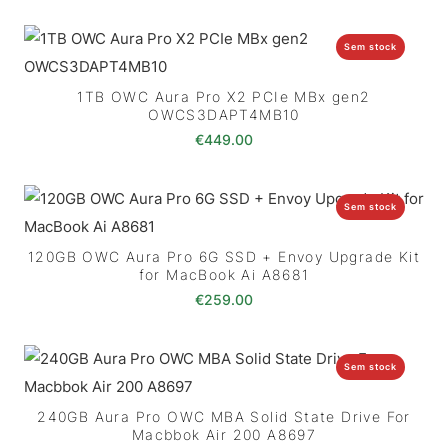
Sem stock
1TB OWC Aura Pro X2 PCIe MBx gen2
OWCS3DAPT4MB10
€
449.00
Sem stock
120GB OWC Aura Pro 6G SSD + Envoy Upgrade Kit
for MacBook Ai A8681
€
259.00
Sem stock
240GB Aura Pro OWC MBA Solid State Drive For
Macbbok Air 200 A8697