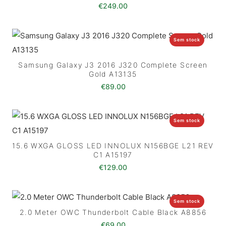
€
249.00
Sem stock
Samsung Galaxy J3 2016 J320 Complete Screen
Gold A13135
€
89.00
Sem stock
15.6 WXGA GLOSS LED INNOLUX N156BGE L21 REV
C1 A15197
€
129.00
Sem stock
2.0 Meter OWC Thunderbolt Cable Black A8856
€
69.00