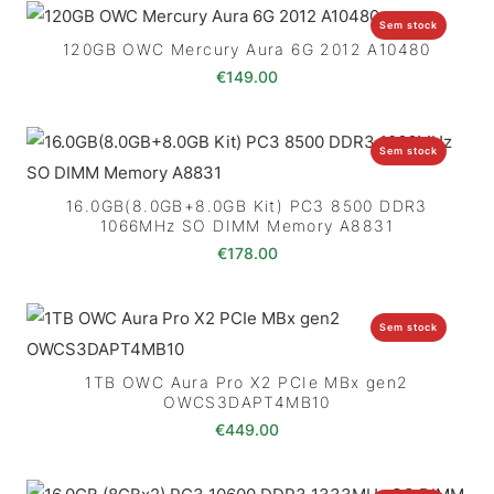
Sem stock
120GB OWC Mercury Aura 6G 2012 A10480
€
149.00
Sem stock
16.0GB(8.0GB+8.0GB Kit) PC3 8500 DDR3
1066MHz SO DIMM Memory A8831
€
178.00
Sem stock
1TB OWC Aura Pro X2 PCIe MBx gen2
OWCS3DAPT4MB10
€
449.00