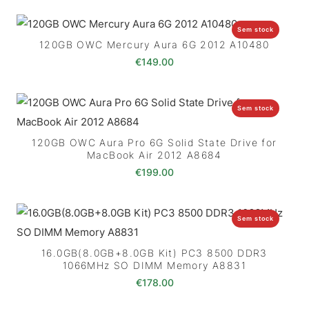
Sem stock
120GB OWC Mercury Aura 6G 2012 A10480
€
149.00
Sem stock
120GB OWC Aura Pro 6G Solid State Drive for
MacBook Air 2012 A8684
€
199.00
Sem stock
16.0GB(8.0GB+8.0GB Kit) PC3 8500 DDR3
1066MHz SO DIMM Memory A8831
€
178.00