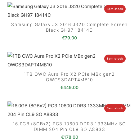
Sem stock
Samsung Galaxy J3 2016 J320 Complete Screen
Black GH97 18414C
€
79.00
Sem stock
1TB OWC Aura Pro X2 PCIe MBx gen2
OWCS3DAPT4MB10
€
449.00
Sem stock
16.0GB (8GBx2) PC3 10600 DDR3 1333MHz SO
DIMM 204 Pin CL9 SO A8833
€
178.00