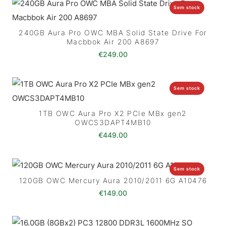
Sem stock
240GB Aura Pro OWC MBA Solid State Drive For
Macbbok Air 200 A8697
€
249.00
Sem stock
1TB OWC Aura Pro X2 PCIe MBx gen2
OWCS3DAPT4MB10
€
449.00
Sem stock
120GB OWC Mercury Aura 2010/2011 6G A10476
€
149.00