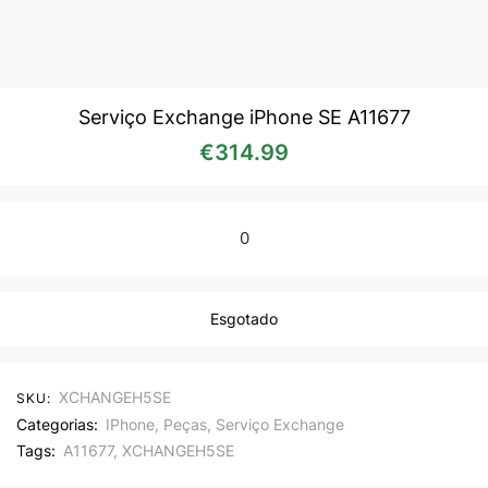
Serviço Exchange iPhone SE A11677
€
314.99
0
Esgotado
XCHANGEH5SE
SKU:
Categorias:
IPhone
,
Peças
,
Serviço Exchange
Tags:
A11677
,
XCHANGEH5SE