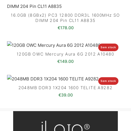
16.0GB (8GBx2) PC3 12800 DDR3L 1600MHz SO
DIMM 204 Pin CL11 A8835
€
178.00
Sem stock
120GB OWC Mercury Aura 6G 2012 A10480
€
149.00
Sem stock
2048MB DDR3 1X204 1600 TELITE A9282
€
39.00