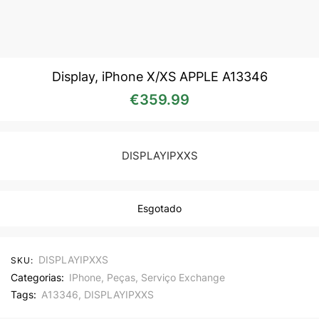
Display, iPhone X/XS APPLE A13346
€
359.99
DISPLAYIPXXS
Esgotado
DISPLAYIPXXS
SKU:
Categorias:
IPhone
,
Peças
,
Serviço Exchange
Tags:
A13346
,
DISPLAYIPXXS