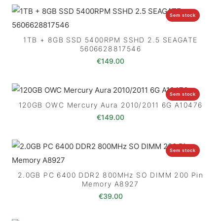
Sem stock
1TB + 8GB SSD 5400RPM SSHD 2.5 SEAGATE
5606628817546
€
149.00
Sem stock
120GB OWC Mercury Aura 2010/2011 6G A10476
€
149.00
Sem stock
2.0GB PC 6400 DDR2 800MHz SO DIMM 200 Pin
Memory A8927
€
39.00