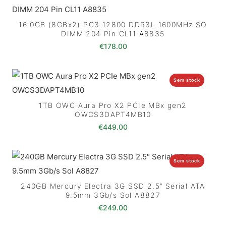
16.0GB (8GBx2) PC3 12800 DDR3L 1600MHz SO
DIMM 204 Pin CL11 A8835
€
178.00
Sem stock
1TB OWC Aura Pro X2 PCIe MBx gen2
OWCS3DAPT4MB10
€
449.00
Sem stock
240GB Mercury Electra 3G SSD 2.5″ Serial ATA
9.5mm 3Gb/s Sol A8827
€
249.00