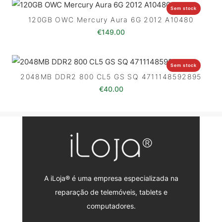
Sem stock
120GB OWC Mercury Aura 6G 2012 A10480
€
149.00
Sem stock
2048MB DDR2 800 CL5 GS SQ 4711148592895
€
40.00
A iLoja® é uma empresa especializada na
reparação de telemóveis, tablets e
computadores.