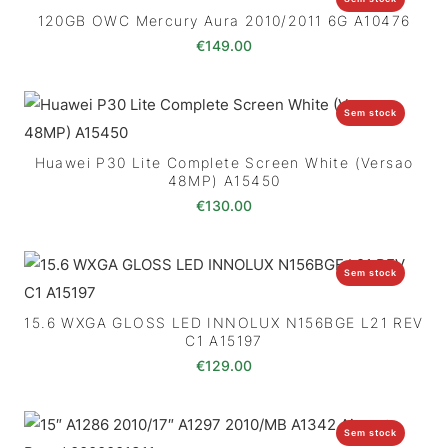
120GB OWC Mercury Aura 2010/2011 6G A10476
€
149.00
Sem stock
Huawei P30 Lite Complete Screen White (Versao
48MP) A15450
€
130.00
Sem stock
15.6 WXGA GLOSS LED INNOLUX N156BGE L21 REV
C1 A15197
€
129.00
Sem stock