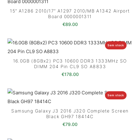
15″ A1286 2010/17″ A1297 2010/MB A1342 Airport
Board 0000001311
€
89.00
Sem stock
16.0GB (8GBx2) PC3 10600 DDR3 1333MHz SO
DIMM 204 Pin CL9 SO A8833
€
178.00
Sem stock
Samsung Galaxy J3 2016 J320 Complete Screen
Black GH97 18414C
€
79.00