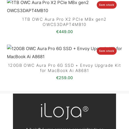
Sem stock
1TB OWC Aura Pro X2 PCIe MBx gen2
OWCS3DAPT4MB10
€
449.00
Sem stock
120GB OWC Aura Pro 6G SSD + Envoy Upgrade Kit
for MacBook Ai A8681
€
259.00