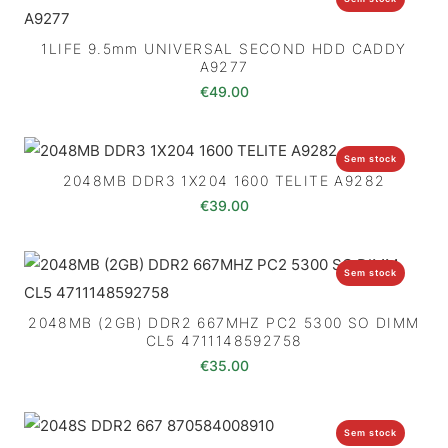
1LIFE 9.5mm UNIVERSAL SECOND HDD CADDY
A9277
€
49.00
Sem stock
2048MB DDR3 1X204 1600 TELITE A9282
€
39.00
Sem stock
2048MB (2GB) DDR2 667MHZ PC2 5300 SO DIMM
CL5 4711148592758
€
35.00
Sem stock