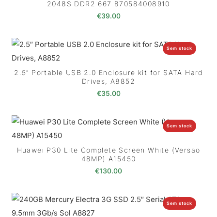
2048S DDR2 667 870584008910
€
39.00
Sem stock
2.5″ Portable USB 2.0 Enclosure kit for SATA Hard
Drives, A8852
€
35.00
Sem stock
Huawei P30 Lite Complete Screen White (Versao
48MP) A15450
€
130.00
Sem stock