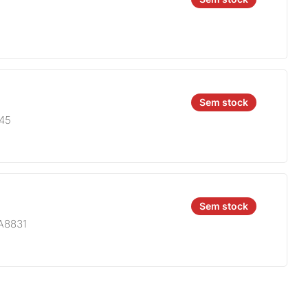
Sem stock
845
Sem stock
A8831