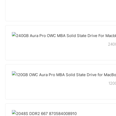
240G
120