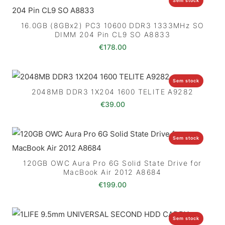
Sem stock
16.0GB (8GBx2) PC3 10600 DDR3 1333MHz SO
DIMM 204 Pin CL9 SO A8833
€
178.00
Sem stock
2048MB DDR3 1X204 1600 TELITE A9282
€
39.00
Sem stock
120GB OWC Aura Pro 6G Solid State Drive for
MacBook Air 2012 A8684
€
199.00
Sem stock