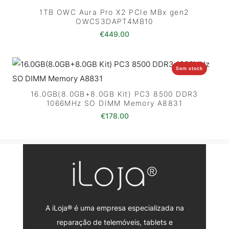
1TB OWC Aura Pro X2 PCIe MBx gen2
OWCS3DAPT4MB10
€
449.00
Sem stock
16.0GB(8.0GB+8.0GB Kit) PC3 8500 DDR3
1066MHz SO DIMM Memory A8831
€
178.00
A iLoja® é uma empresa especializada na
reparação de telemóveis, tablets e