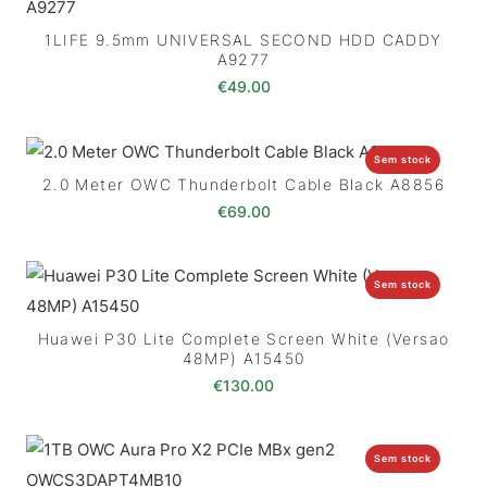
1LIFE 9.5mm UNIVERSAL SECOND HDD CADDY
A9277
€
49.00
Sem stock
2.0 Meter OWC Thunderbolt Cable Black A8856
€
69.00
Sem stock
Huawei P30 Lite Complete Screen White (Versao
48MP) A15450
€
130.00
Sem stock