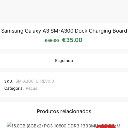
Samsung Galaxy A3 SM-A300 Dock Charging Board
O preço original era: €45
O preço atual é:
€
35.00
€
45.00
Esgotado
SM-A300FU-REV0.0
SKU:
Categoria:
Peças
Produtos relacionados