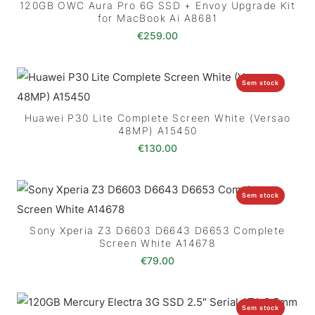
120GB OWC Aura Pro 6G SSD + Envoy Upgrade Kit
for MacBook Ai A8681
€
259.00
Sem stock
Huawei P30 Lite Complete Screen White (Versao
48MP) A15450
€
130.00
Sem stock
Sony Xperia Z3 D6603 D6643 D6653 Complete
Screen White A14678
€
79.00
Sem stock