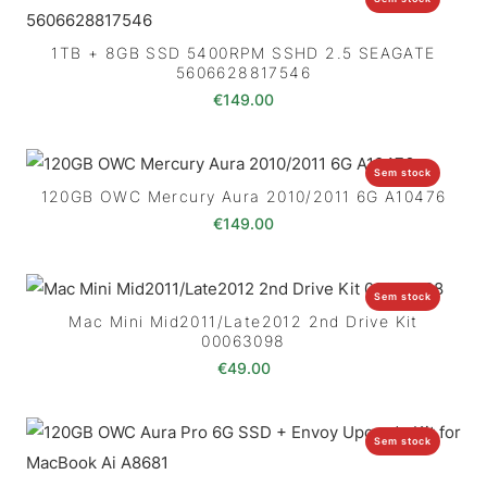
1TB + 8GB SSD 5400RPM SSHD 2.5 SEAGATE
5606628817546
€
149.00
Sem stock
120GB OWC Mercury Aura 2010/2011 6G A10476
€
149.00
Sem stock
Mac Mini Mid2011/Late2012 2nd Drive Kit
00063098
€
49.00
Sem stock