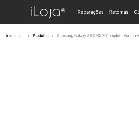
Reparações
Retomas
C
Início
Produtos
Samsung Galaxy S5 G900F Complete Screen A