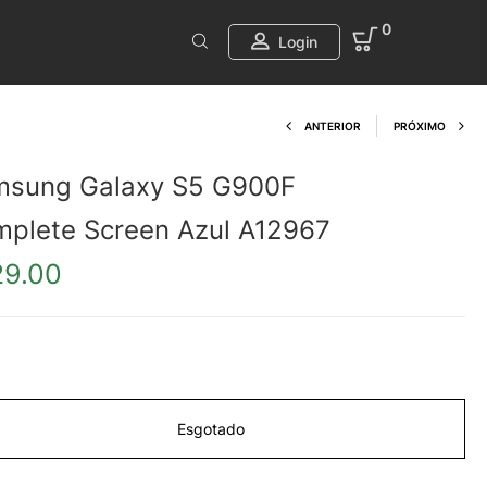
0
Login
Product navi
ANTERIOR
PRÓXIMO
msung Galaxy S5 G900F
plete Screen Azul A12967
29.00
Esgotado