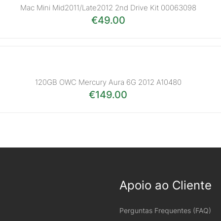
Mac Mini Mid2011/Late2012 2nd Drive Kit 00063098
€
49.00
120GB OWC Mercury Aura 6G 2012 A10480
€
149.00
Apoio ao Cliente
Perguntas Frequentes (FAQ)