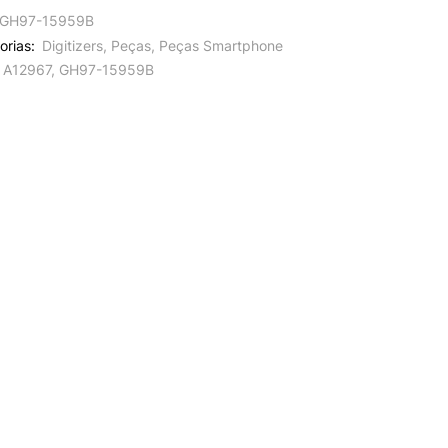
GH97-15959B
orias:
Digitizers
,
Peças
,
Peças Smartphone
A12967
,
GH97-15959B