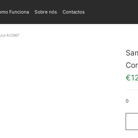
omo Funciona
Sobre nós
Contactos
zul A12967
Sa
Com
€
1
0