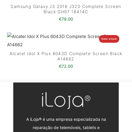
Samsung Galaxy J3 2016 J320 Complete Screen
Black GH97 18414C
€
79.00
Sem stock
Alcatel Idol X Plus 6043D Complete Screen Black
A14662
€
72.00
A iLoja® é uma empresa especializada na
reparação de telemóveis, tablets e