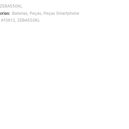
ZEBA550KL
orias:
Baterias
,
Peças
,
Peças Smartphone
A15612
,
ZEBA550KL