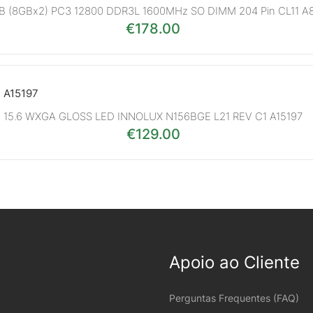
GB (8GBx2) PC3 12800 DDR3L 1600MHz SO DIMM 204 Pin CL11 A
€
178.00
15.6 WXGA GLOSS LED INNOLUX N156BGE L21 REV C1 A15197
€
129.00
Apoio ao Cliente
Perguntas Frequentes (FAQ)