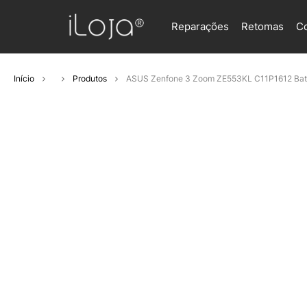
Reparações
Retomas
C
Início
Produtos
ASUS Zenfone 3 Zoom ZE553KL C11P1612 Bat