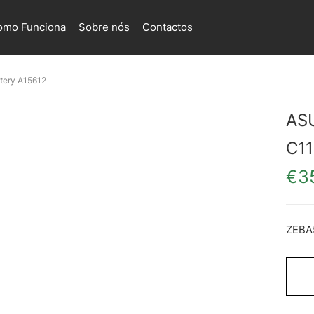
omo Funciona
Sobre nós
Contactos
tery A15612
AS
C11
€
3
ZEBA