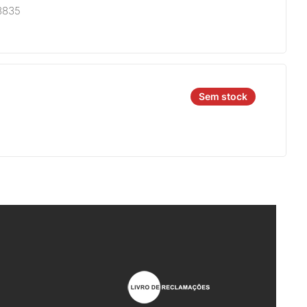
8835
Sem stock