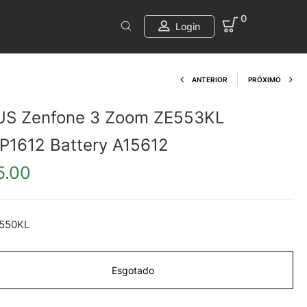
0
Login
Product navi
ANTERIOR
PRÓXIMO
US Zenfone 3 Zoom ZE553KL
P1612 Battery A15612
5.00
550KL
Esgotado