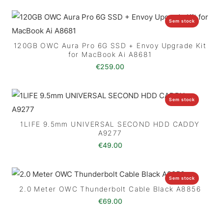
Sem stock
120GB OWC Aura Pro 6G SSD + Envoy Upgrade Kit
for MacBook Ai A8681
€
259.00
Sem stock
1LIFE 9.5mm UNIVERSAL SECOND HDD CADDY
A9277
€
49.00
Sem stock
2.0 Meter OWC Thunderbolt Cable Black A8856
€
69.00