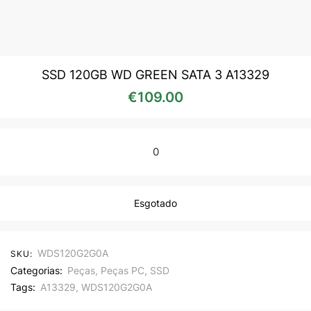
SSD 120GB WD GREEN SATA 3 A13329
€
109.00
0
Esgotado
WDS120G2G0A
SKU:
Categorias:
Peças
,
Peças PC
,
SSD
Tags:
A13329
,
WDS120G2G0A