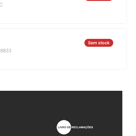
4C
Sem stock
A8833