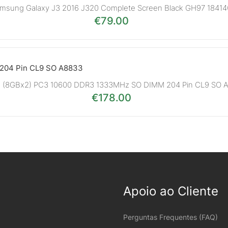
msung Galaxy J3 2016 J320 Complete Screen Black GH97 1841
€
79.00
B (8GBx2) PC3 10600 DDR3 1333MHz SO DIMM 204 Pin CL9 SO 
€
178.00
Apoio ao Cliente
Perguntas Frequentes (FAQ)