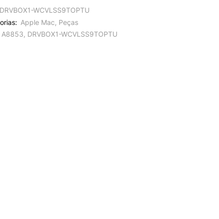
DRVBOX1-WCVLSS9TOPTU
orias:
Apple Mac
,
Peças
A8853
,
DRVBOX1-WCVLSS9TOPTU