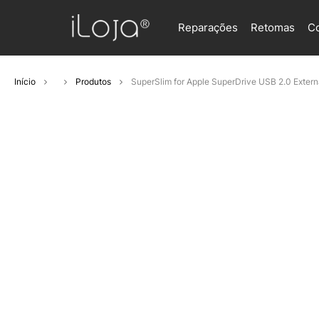
Reparações
Retomas
C
Início
Produtos
SuperSlim for Apple SuperDrive USB 2.0 Exter