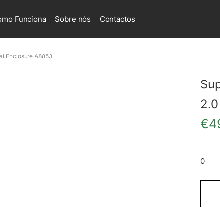
omo Funciona
Sobre nós
Contactos
nal Enclosure A8853
Sup
2.0
€
4
0