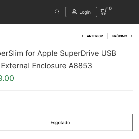
0
Login
Product navi
ANTERIOR
PRÓXIMO
erSlim for Apple SuperDrive USB
 External Enclosure A8853
9.00
Esgotado