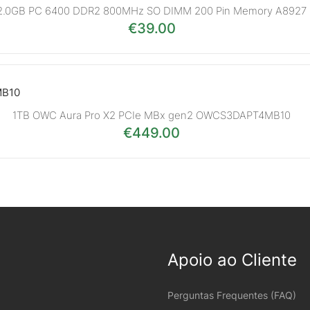
2.0GB PC 6400 DDR2 800MHz SO DIMM 200 Pin Memory A8927
€
39.00
1TB OWC Aura Pro X2 PCIe MBx gen2 OWCS3DAPT4MB10
€
449.00
Apoio ao Cliente
Perguntas Frequentes (FAQ)