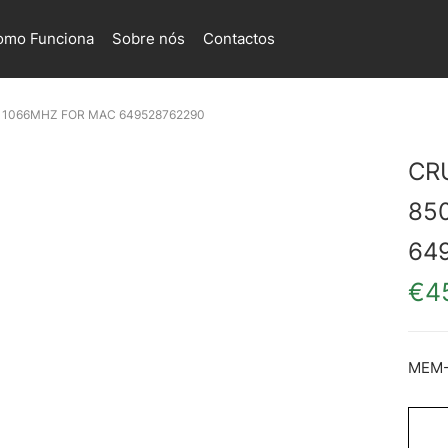
omo Funciona
Sobre nós
Contactos
 1066MHZ FOR MAC 649528762290
CR
85
64
€
4
MEM-