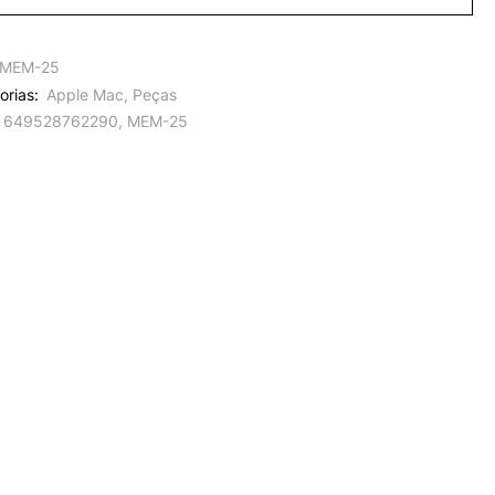
MEM-25
orias:
Apple Mac
,
Peças
649528762290
,
MEM-25