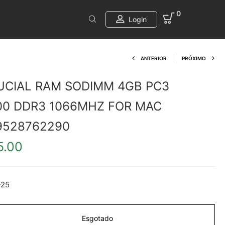
0
Login
Product navi
ANTERIOR
PRÓXIMO
UCIAL RAM SODIMM 4GB PC3
00 DDR3 1066MHZ FOR MAC
9528762290
5.00
25
Esgotado