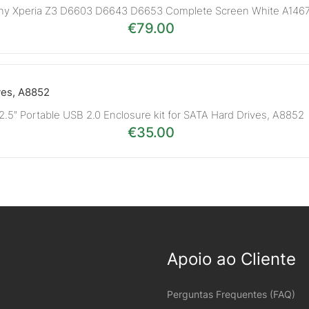
ny Xperia Z3 D6603 D6643 D6653 Complete Screen White A146
€
79.00
2.5″ Portable USB 2.0 Enclosure kit for SATA Hard Drives, A8852
€
35.00
Apoio ao Cliente
Perguntas Frequentes (FAQ)