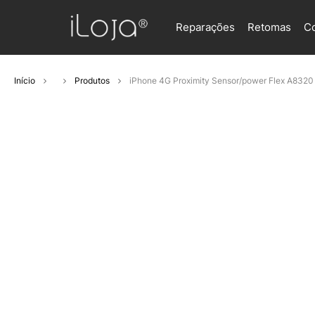
Reparações
Retomas
C
Início
Produtos
iPhone 4G Proximity Sensor/power Flex A8320