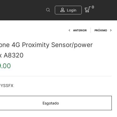
0
Login
Product navi
ANTERIOR
PRÓXIMO
one 4G Proximity Sensor/power
x A8320
9.00
PYSSFX
Esgotado