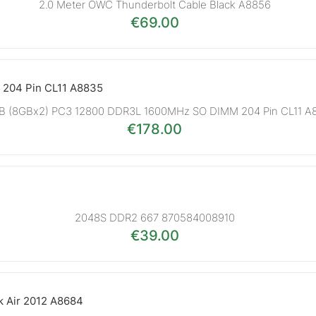
2.0 Meter OWC Thunderbolt Cable Black A8856
€
69.00
GB (8GBx2) PC3 12800 DDR3L 1600MHz SO DIMM 204 Pin CL11 A
€
178.00
2048S DDR2 667 870584008910
€
39.00