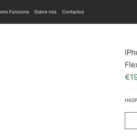
omo Funciona
Sobre nós
Contactos
iPh
Fle
€
1
H4G