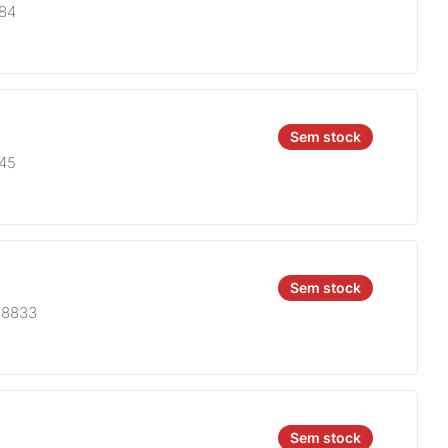
684
Sem stock
845
Sem stock
A8833
Sem stock