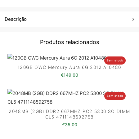
Descrição
Produtos relacionados
Sem stock
120GB OWC Mercury Aura 6G 2012 A10480
€
149.00
Sem stock
2048MB (2GB) DDR2 667MHZ PC2 5300 SO DIMM
CL5 4711148592758
€
35.00