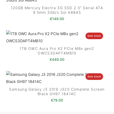
120GB Mercury Electra 3G SSD 2.5″ Serial ATA
9.5mm 3Gb/s Sol A8845
€
149.00
Sem stock
1TB OWC Aura Pro X2 PCIe MBx gen2
OWCS3DAPT4MB10
€
449.00
Sem stock
Samsung Galaxy J3 2016 J320 Complete Screen
Black GH97 18414C
€
79.00