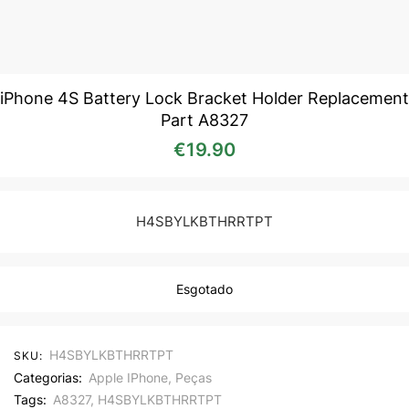
iPhone 4S Battery Lock Bracket Holder Replacement
Part A8327
€
19.90
H4SBYLKBTHRRTPT
Esgotado
H4SBYLKBTHRRTPT
SKU:
Categorias:
Apple IPhone
,
Peças
Tags:
A8327
,
H4SBYLKBTHRRTPT