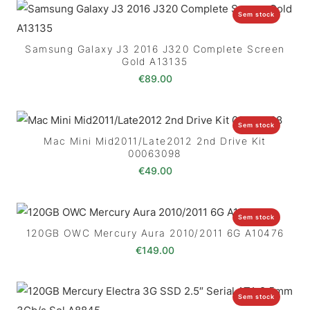
Sem stock
Samsung Galaxy J3 2016 J320 Complete Screen
Gold A13135
€
89.00
Sem stock
Mac Mini Mid2011/Late2012 2nd Drive Kit
00063098
€
49.00
Sem stock
120GB OWC Mercury Aura 2010/2011 6G A10476
€
149.00
Sem stock