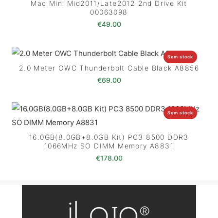
Mac Mini Mid2011/Late2012 2nd Drive Kit
00063098
€
49.00
Sem stock
2.0 Meter OWC Thunderbolt Cable Black A8856
€
69.00
Sem stock
16.0GB(8.0GB+8.0GB Kit) PC3 8500 DDR3
1066MHz SO DIMM Memory A8831
€
178.00