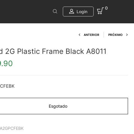
0
Login
Product navi
ANTERIOR
PRÓXIMO
d 2G Plastic Frame Black A8011
9.90
CFEBK
Esgotado
A2GPCFEBK