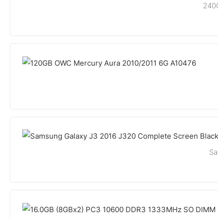
240G
Sa