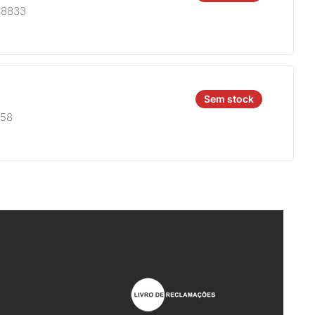
A8833
Sem stock
758