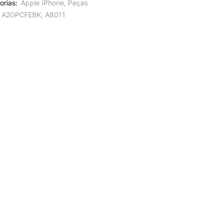
orias:
Apple IPhone
,
Peças
A2GPCFEBK
,
A8011