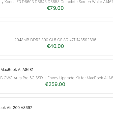
ny Xperia Z3 D6603 D6643 D6653 Complete Screen White A146
€
79.00
2048MB DDR2 800 CL5 GS SQ 4711148592895
€
40.00
B OWC Aura Pro 6G SSD + Envoy Upgrade Kit for MacBook Ai A
€
259.00