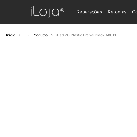
Reparações
Retomas
C
Início
Produtos
iPad 2G Plastic Frame Black A8011