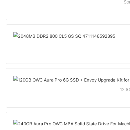
So
120G