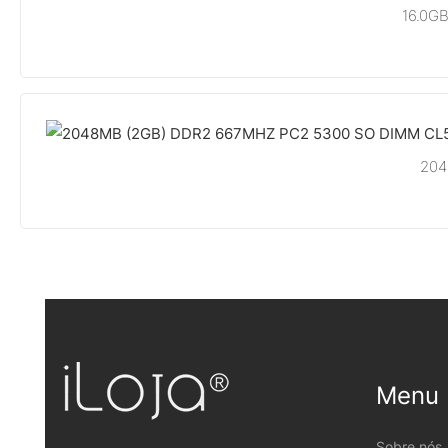
16.0G
204
Menu
Sobre nós