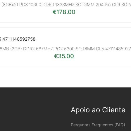
B (8GBx2) PC3 10600 DDR3 1333MHz SO DIMM 204 Pin CL9 SO 
€
178.00
8MB (2GB) DDR2 667MHZ PC2 5300 SO DIMM CL5 4711148592
€
35.00
Apoio ao Cliente
Perguntas Frequentes (FAQ)