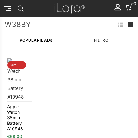
0
W38BY
FILTRO
Sem
stock
Apple
Watch
38mm
Battery
A10948
€
89.00