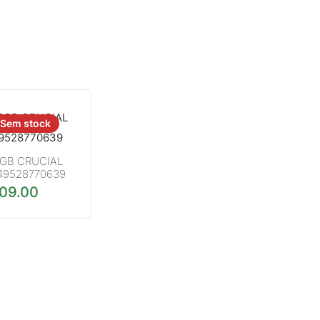
Sem stock
0GB CRUCIAL
49528770639
109.00