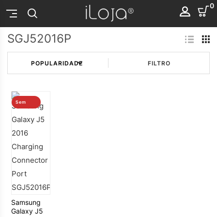
0
SGJ52016P
FILTRO
Sem
stock
Samsung
Galaxy J5