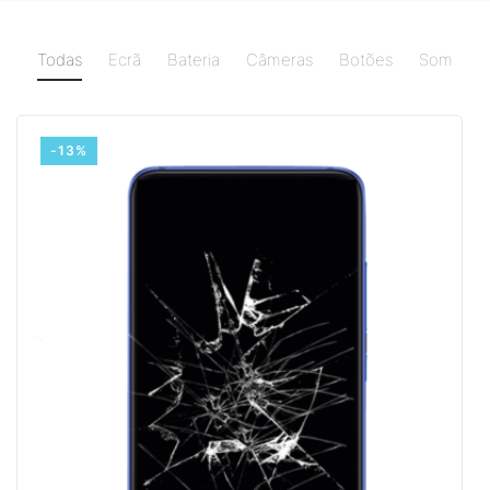
Todas
Ecrã
Bateria
Câmeras
Botões
Som
-13%