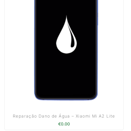
Reparação Dano de Água – Xiaomi Mi A2 Lite
€
0.00