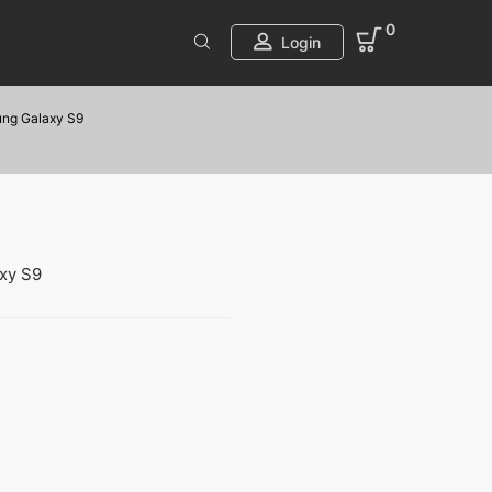
0
Login
ng Galaxy S9
axy S9