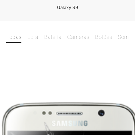
Galaxy S9
Todas
Ecrã
Bateria
Câmeras
Botões
Som