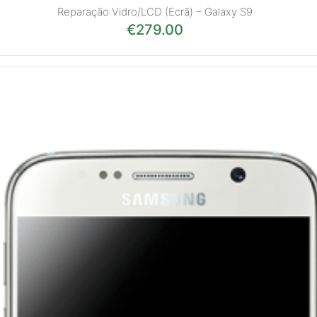
Reparação Vidro/LCD (Ecrã) – Galaxy S9
€
279.00