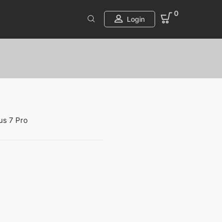
0
Login
us 7 Pro