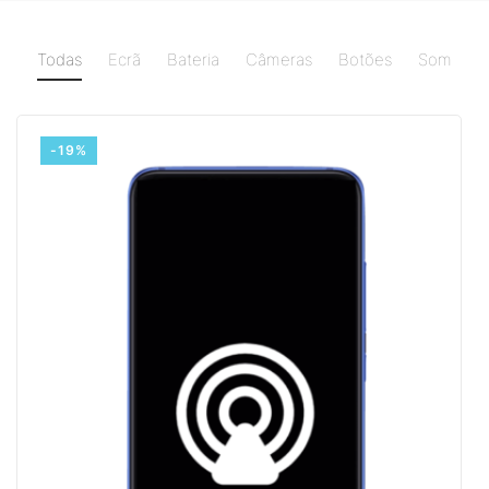
Todas
Ecrã
Bateria
Câmeras
Botões
Som
-19%