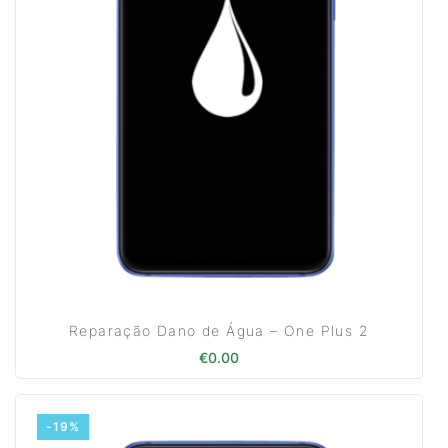
Reparação Dano de Água – One Plus 2
€
0.00
-19%