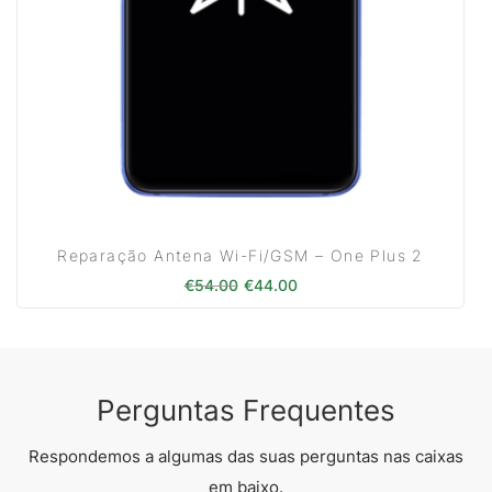
Reparação Antena Wi-Fi/GSM – One Plus 2
O preço original era: €54.00.
O preço atual é: €44.00
€
54.00
€
44.00
Perguntas Frequentes
Respondemos a algumas das suas perguntas nas caixas
em baixo.