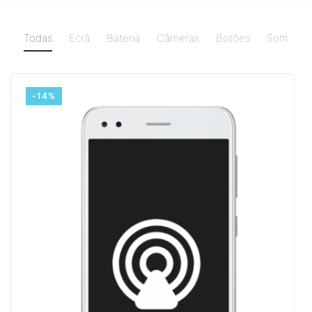
Todas
Ecrã
Bateria
Câmeras
Botões
Som
-14%