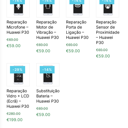
-14%
-14%
-14%
-14%
Reparação
Reparação
Reparação
Reparação
Microfone –
Motor de
Porta de
Sensor de
Huawei P30
Vibração –
Ligação –
Proximidade
Huawei P30
Huawei P30
– Huawei
€
69.00
P30
O preço original era: €69.00.
O preço atual é: €59.00.
€
69.00
€
69.00
€
59.00
O preço original era: €69.00.
O preço atual é: €59.00.
O preço original era: €69.00
O preço atual é: €59.
€
69.00
€
59.00
€
59.00
O preço origin
O preço 
€
59.00
-29%
-14%
Reparação
Substituição
Vidro + LCD
Bateria –
(Ecrã) –
Huawei P30
Huawei P30
€
69.00
O preço original era: €69.00.
O preço atual é: €59.00.
€
280.00
€
59.00
O preço original era: €280.00.
O preço atual é: €199.00.
€
199.00