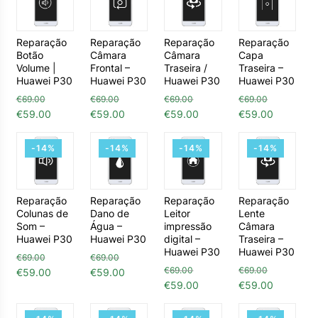
Reparação
Reparação
Reparação
Reparação
Botão
Câmara
Câmara
Capa
Volume |
Frontal –
Traseira /
Traseira –
Huawei P30
Huawei P30
Huawei P30
Huawei P30
€
69.00
€
69.00
€
69.00
€
69.00
O preço original era: €69.00.
O preço atual é: €59.00.
O preço original era: €69.00.
O preço atual é: €59.00.
O preço original era: €69.00
O preço atual é: €59.
O preço origin
O preço 
€
59.00
€
59.00
€
59.00
€
59.00
-14%
-14%
-14%
-14%
Reparação
Reparação
Reparação
Reparação
Colunas de
Dano de
Leitor
Lente
Som –
Água –
impressão
Câmara
Huawei P30
Huawei P30
digital –
Traseira –
Huawei P30
Huawei P30
€
69.00
€
69.00
O preço original era: €69.00.
O preço atual é: €59.00.
O preço original era: €69.00.
O preço atual é: €59.00.
€
69.00
€
69.00
€
59.00
€
59.00
O preço original era: €69.00
O preço atual é: €59.
O preço origin
O preço 
€
59.00
€
59.00