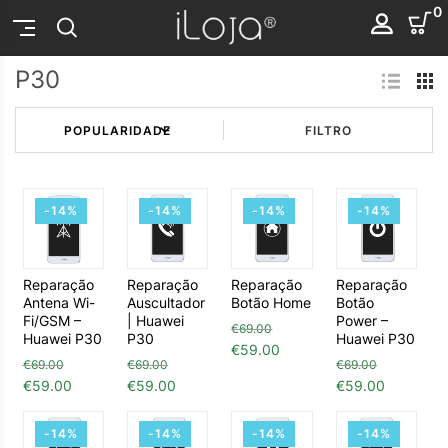
0
P30
FILTRO
-14%
-14%
-14%
-14%
Reparação
Reparação
Reparação
Reparação
Antena Wi-
Auscultador
Botão Home
Botão
Fi/GSM –
| Huawei
Power –
€
69.00
Huawei P30
P30
Huawei P30
O preço original era: €69.00
O preço atual é: €59.
€
59.00
€
69.00
€
69.00
€
69.00
O preço original era: €69.00.
O preço atual é: €59.00.
O preço original era: €69.00.
O preço atual é: €59.00.
O preço origin
O preço 
€
59.00
€
59.00
€
59.00
-14%
-14%
-14%
-14%