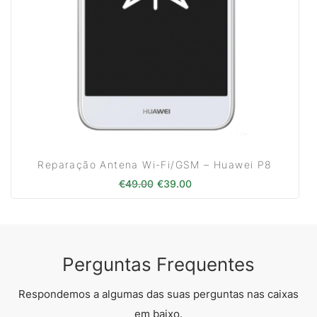
Reparação Antena Wi-Fi/GSM – Huawei P8
O preço original era: €49.00.
O preço atual é: €39.00
€
49.00
€
39.00
Perguntas Frequentes
Respondemos a algumas das suas perguntas nas caixas
em baixo.