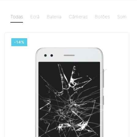
Todas
Ecrã
Bateria
Câmeras
Botões
Som
-14%