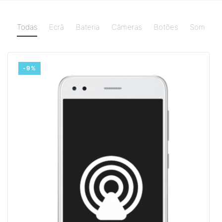
Todas
Ecrã
Bateria
Câmeras
Botões
Som
-9%