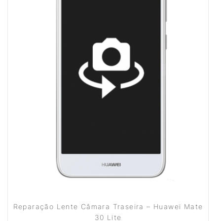
Reparação Lente Câmara Traseira – Huawei Mate
30 Lite