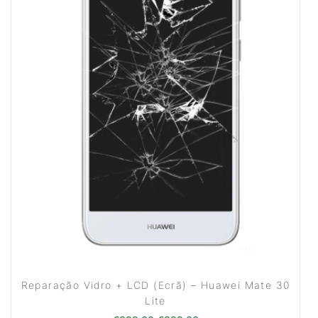
Reparação Vidro + LCD (Ecrã) – Huawei Mate 30
Lite